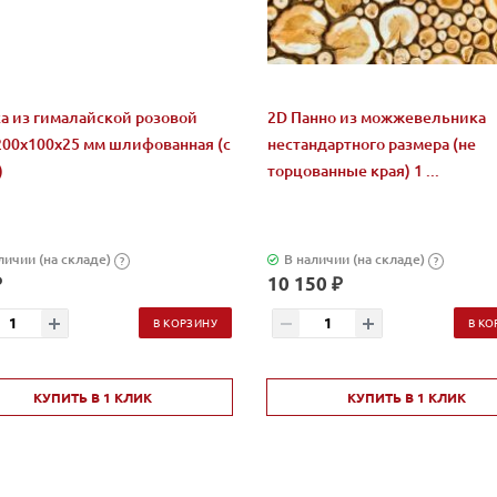
а из гималайской розовой
2D Панно из можжевельника
200x100x25 мм шлифованная (с
нестандартного размера (не
)
торцованные края) 1 ...
личии (на складе)
В наличии (на складе)
?
?
₽
10 150 ₽
В КОРЗИНУ
В КО
КУПИТЬ В 1 КЛИК
КУПИТЬ В 1 КЛИК