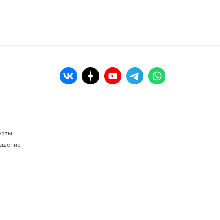
ерты
лашение