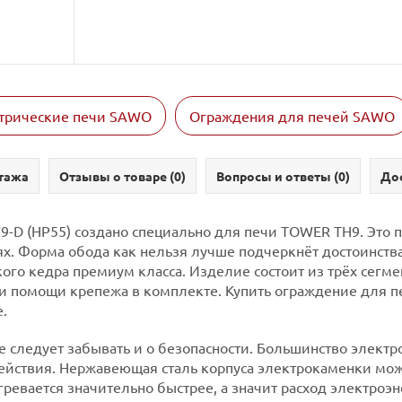
трические печи SAWO
Ограждения для печей SAWO
тажа
Отзывы о товаре (
0
)
Вопросы и ответы (
0
)
Дос
 (HP55) создано специально для печи TOWER TH9. Это пр
алях. Форма обода как нельзя лучше подчеркнёт достоинст
ого кедра премиум класса. Изделие состоит из трёх сегме
ри помощи крепежа в комплекте. Купить ограждение для 
.
е следует забывать и о безопасности. Большинство элект
ействия. Нержавеющая сталь корпуса электрокаменки може
ревается значительно быстрее, а значит расход электроэ