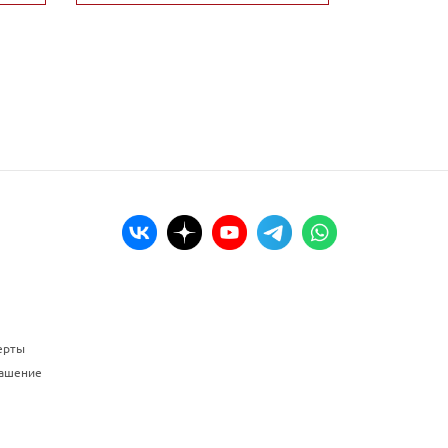
ерты
лашение