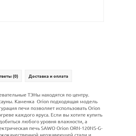
тветы (
0
)
Доставка и оплата
вательные ТЭНы находятся по центру.
сауны.
Каменка Orion подходящая модель
урация печи позволяет использовать Orion
греве каждого яруса.
Если вы хотите купить
добиться любого уровня влажности, а
ектрическая печь SAWO Orion ORN-120NS-G-
сококачественной нержавеющей стали и