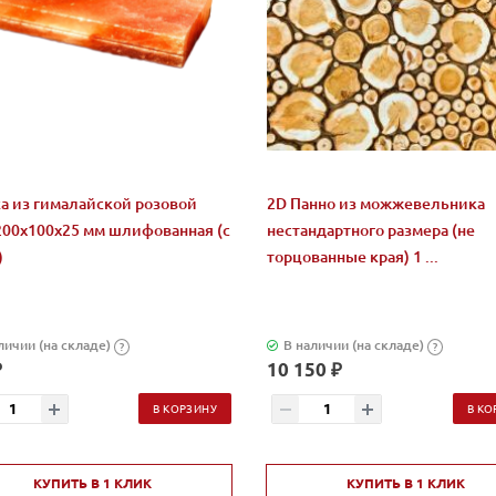
а из гималайской розовой
2D Панно из можжевельника
200x100x25 мм шлифованная (с
нестандартного размера (не
)
торцованные края) 1 ...
личии (на складе)
В наличии (на складе)
?
?
₽
10 150 ₽
В КОРЗИНУ
В КО
КУПИТЬ В 1 КЛИК
КУПИТЬ В 1 КЛИК