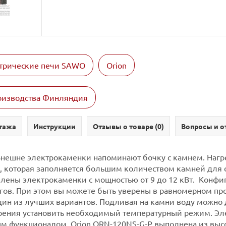
трические печи SAWO
Orion
роизводства Финляндия
тажа
Инструкции
Отзывы о товаре (
0
)
Вопросы и о
Внешне электрокаменки напоминают бочку с камнем. Нагре
, которая заполняется большим количеством камней для 
лены электрокаменки с мощностью от 9 до 12 кВт. Конфиг
гов. При этом вы можете быть уверены в равномерном про
один из лучших вариантов. Подливая на камни воду можно 
парения установить необходимый температурный режим.
Эл
ым функционалом. Orion ORN-120NS-G-P выполнена из вы