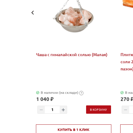
Чаша с гималайской солью (Малая)
Плитк
соли 
пазом
В наличии (на складе)
В на
?
1 040 ₽
270 
В КОРЗИНУ
КУПИТЬ В 1 КЛИК