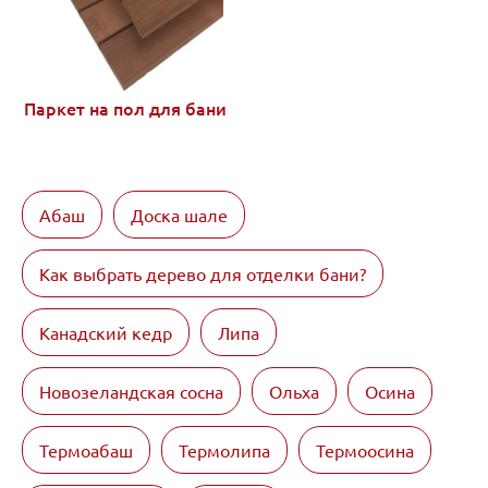
Паркет на пол для бани
Абаш
Доска шале
Как выбрать дерево для отделки бани?
Канадский кедр
Липа
Новозеландская сосна
Ольха
Осина
Термоабаш
Термолипа
Термоосина