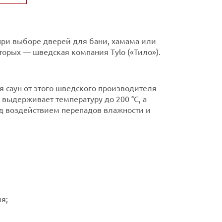
 при выборе дверей для бани, хамама или
орых — шведская компания Tylo («Тило»).
ля саун от этого шведского производителя
 выдерживает температуру до 200 °С, а
д воздействием перепадов влажности и
я;