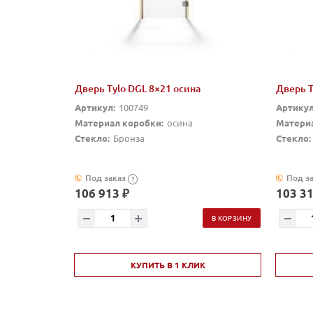
Дверь Tylo DGL 8×21 осина
Дверь T
Артикул:
100749
Артикул
Материал коробки:
осина
Материа
Стекло:
Бронза
Стекло:
Под заказ
Под з
?
106 913 ₽
103 31
В КОРЗИНУ
КУПИТЬ В 1 КЛИК