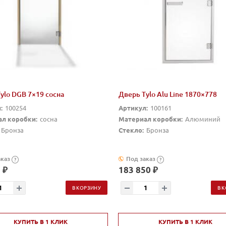
ylo DGB 7×19 сосна
Дверь Tylo Alu Line 1870×778
:
100254
Артикул:
100161
л коробки:
сосна
Материал коробки:
Алюминий
Бронза
Стекло:
Бронза
аказ
Под заказ
?
?
 ₽
183 850 ₽
В КОРЗИНУ
В 
КУПИТЬ В 1 КЛИК
КУПИТЬ В 1 КЛИК