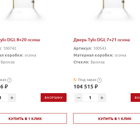
ylo DGL 8×20 осина
Дверь Tylo DGL 7×21 осина
:
100742
Артикул:
100543
л коробки:
осина
Материал коробки:
осина
Бронза
Стекло:
Бронза
аказ
Под заказ
?
?
6 ₽
104 515 ₽
В КОРЗИНУ
В 
КУПИТЬ В 1 КЛИК
КУПИТЬ В 1 КЛИК