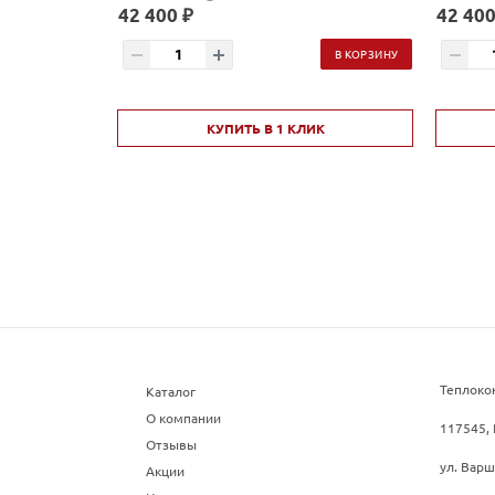
Материал:
Жаростойкая нержавеющая
42 400 ₽
42 400
сталь AISI 439
В КОРЗИНУ
КУПИТЬ В 1 КЛИК
Теплоко
Каталог
О компании
117545, 
Отзывы
ул. Варш
Акции