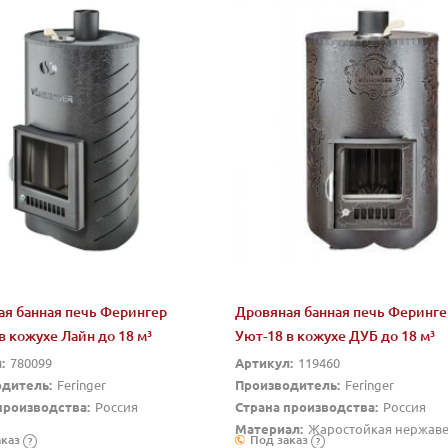
я банная печь Ферингер
Дровяная банная печь Феринге
в кожухе Лайн до 18 м³
Уют-18 в кожухе ДУБ до 18 м³
:
780099
Артикул:
119460
дитель:
Feringer
Производитель:
Feringer
производства:
Россия
Страна производства:
Россия
Материал:
Жаростойкая нержав
аказ
Под заказ
?
?