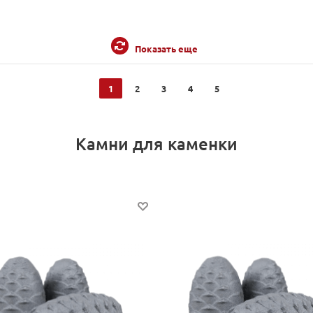
Показать еще
1
2
3
4
5
Камни для каменки