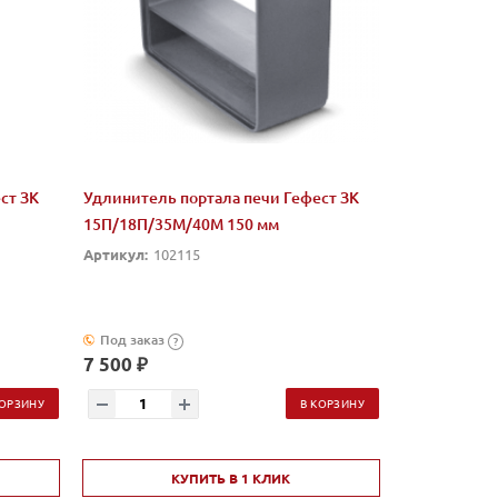
ст ЗК
Удлинитель портала печи Гефест ЗК
15П/18П/35М/40М 150 мм
Артикул:
102115
Под заказ
?
7 500 ₽
КОРЗИНУ
В КОРЗИНУ
КУПИТЬ В 1 КЛИК