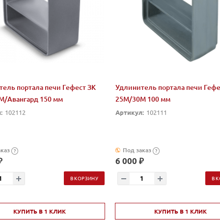
ель портала печи Гефест ЗК
Удлинитель портала печи Гефе
М/Авангард 150 мм
25М/30М 100 мм
:
102112
Артикул:
102111
аказ
Под заказ
?
?
₽
6 000 ₽
В КОРЗИНУ
В 
КУПИТЬ В 1 КЛИК
КУПИТЬ В 1 КЛИК