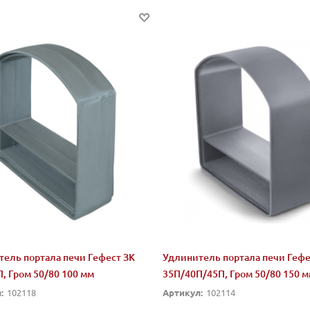
ель портала печи Гефест ЗК
Удлинитель портала печи Гефе
, Гром 50/80 100 мм
35П/40П/45П, Гром 50/80 150 
:
102118
Артикул:
102114