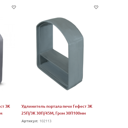
ст ЗК
Удлинитель портала печи Гефест ЗК
мм
25П/3К 30П/45М, Гром 30П100мм
Артикул:
102113