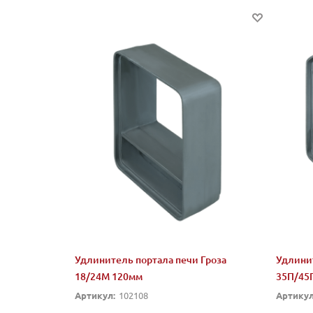
Удлинитель портала печи Гроза
Удлинит
18/24М 120мм
35П/45П
Артикул:
102108
Артикул