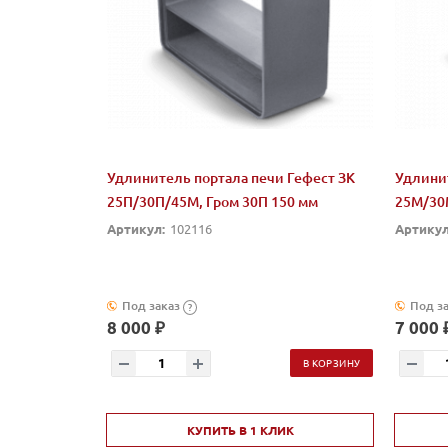
Удлинитель портала печи Гефест ЗК
Удлинит
25П/30П/45М, Гром 30П 150 мм
25М/30
Артикул:
102116
Артикул
Под заказ
Под з
?
8 000 ₽
7 000 
В КОРЗИНУ
КУПИТЬ В 1 КЛИК