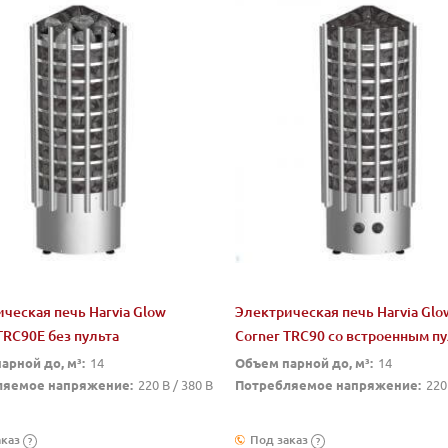
ческая печь Harvia Glow
Электрическая печь Harvia Glo
TRC90E без пульта
Corner TRC90 со встроенным п
арной до, м³:
14
Объем парной до, м³:
14
ляемое напряжение:
220 В / 380 В
Потребляемое напряжение:
220
аказ
Под заказ
?
?