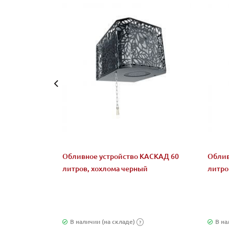
Обливное устройство КАСКАД 60
Облив
литров, хохлома черный
литро
В наличии (на складе)
В на
?