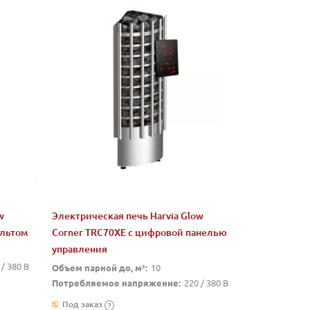
w
Электрическая печь Harvia Glow
ультом
Corner TRC70XE c цифровой панелью
управления
 / 380 В
Объем парной до, м³:
10
Потребляемое напряжение:
220 / 380 В
Под заказ
?