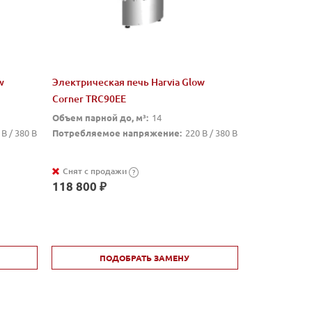
w
Электрическая печь Harvia Glow
Corner TRC90EE
Объем парной до, м³:
14
 В / 380 В
Потребляемое напряжение:
220 В / 380 В
Снят с продажи
?
118 800 ₽
ПОДОБРАТЬ ЗАМЕНУ