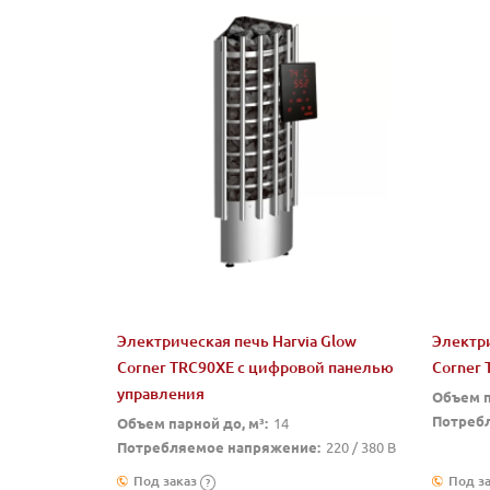
Электрическая печь Harvia Glow
Электри
Corner TRC90XE c цифровой панелью
Corner 
управления
Объем п
Потреб
Объем парной до, м³:
14
Потребляемое напряжение:
220 / 380 В
Под заказ
Под з
?