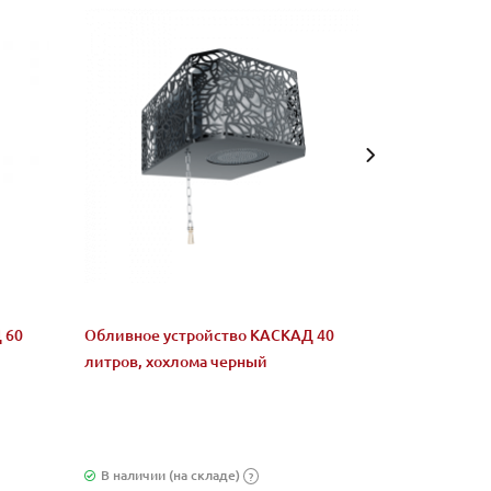
 60
Обливное устройство КАСКАД 40
Обливное ус
литров, хохлома черный
литров, без 
В наличии (на складе)
Снят с прои
?