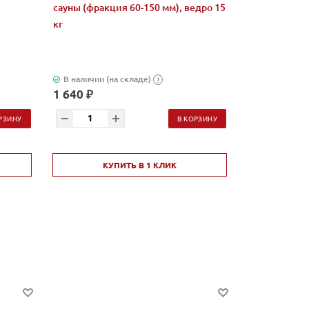
сауны (фракция 60-150 мм), ведро 15
обвалованны
кг
коробка 2...
В наличии (на складе)
В наличии (н
?
1 640 ₽
950 ₽
РЗИНУ
В КОРЗИНУ
КУПИТЬ В 1 КЛИК
КУ