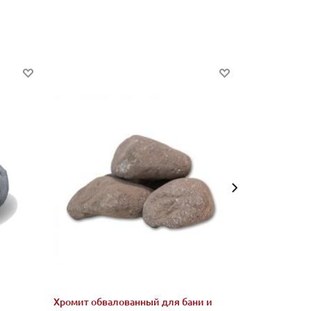
Хромит обвалованный для бани и
Талькохлори