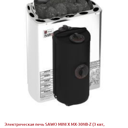
Электрическая печь SAWO MINI X MX-30NB-Z (3 квт,