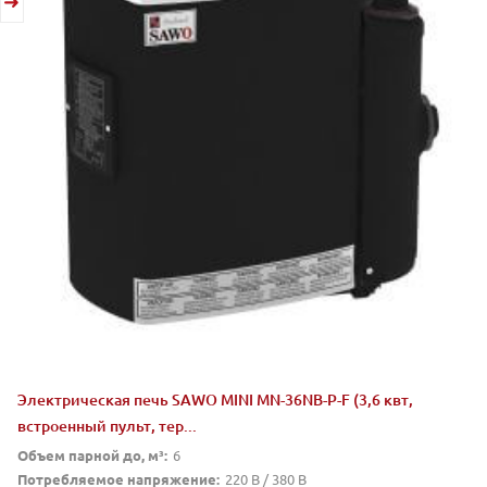
Электрическая печь SAWO MINI MN-36NB-P-F (3,6 квт,
встроенный пульт, тер...
Объем парной до, м³:
6
Потребляемое напряжение:
220 В / 380 В