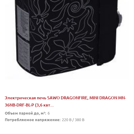
Электрическая печь SAWO DRAGONFIRE, MINI DRAGON MN-
36NB-DRF-BL-P (3,6 квт...
Объем парной до, м³:
6
Потребляемое напряжение:
220 В / 380 В