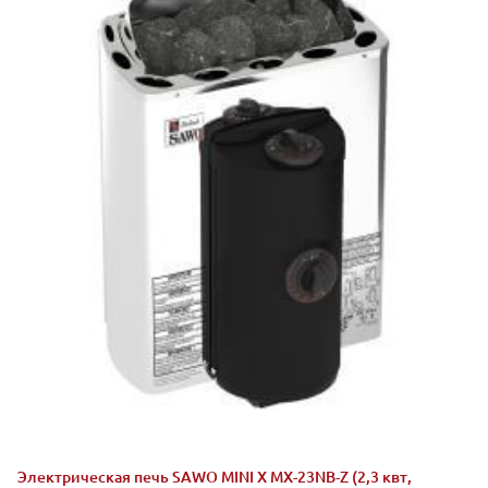
Электрическая печь SAWO MINI X MX-23NB-Z (2,3 квт,