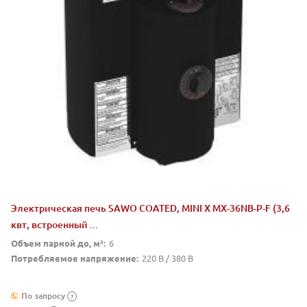
Электрическая печь SAWO COATED, MINI X MX-36NB-P-F (3,6
квт, встроенный ...
Объем парной до, м³:
6
Потребляемое напряжение:
220 В / 380 В
По запросу
?