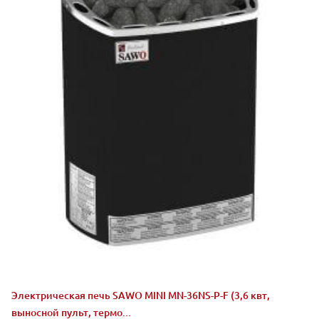
Электрическая печь SAWO MINI MN-36NS-P-F (3,6 квт,
выносной пульт, термо...