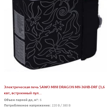
Электрическая печь SAWO MINI DRAGON MN-36NB-DRF (3,6
квт, встроенный пул...
Объем парной до, м³:
6
Потребляемое напряжение:
220 В / 380 В