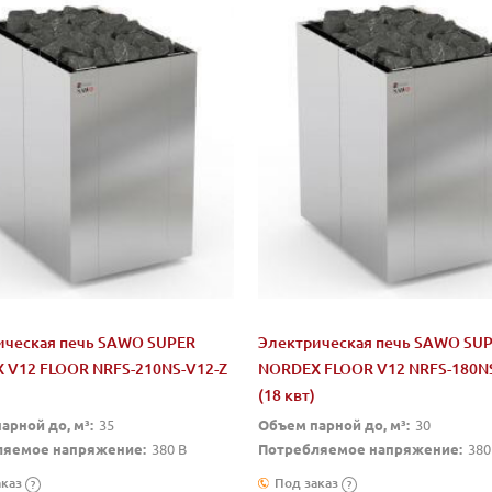
ическая печь SAWO SUPER
Электрическая печь SAWO SU
 V12 FLOOR NRFS-210NS-V12-Z
NORDEX FLOOR V12 NRFS-180NS
(18 квт)
арной до, м³:
35
Объем парной до, м³:
30
ляемое напряжение:
380 В
Потребляемое напряжение:
380
аказ
Под заказ
?
?