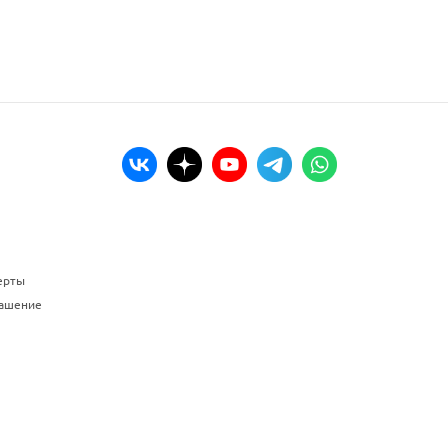
ерты
лашение