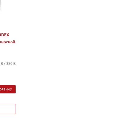
RDEX
ыносной
 В / 380 В
КОРЗИНУ