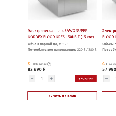
Электрическая печь SAWO SUPER
Электр
NORDEX FLOOR NRFS-150NS-Z (15 квт)
FLOOR N
Объем парной до, м³:
23
Объем п
Потребляемое напряжение:
220 В / 380 В
Потреб
Под заказ
Под з
?
83 690 ₽
57 990
В КОРЗИНУ
КУПИТЬ В 1 КЛИК