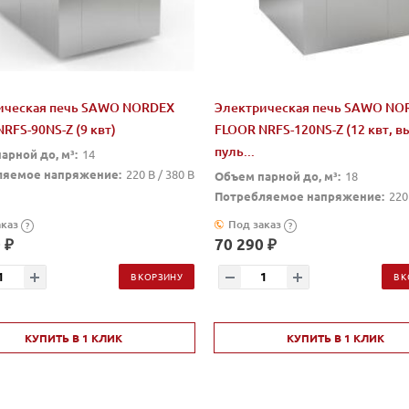
ическая печь SAWO NORDEX
Электрическая печь SAWO NO
RFS-90NS-Z (9 квт)
FLOOR NRFS-120NS-Z (12 квт, в
пуль...
арной до, м³:
14
ляемое напряжение:
220 В / 380 В
Объем парной до, м³:
18
Потребляемое напряжение:
220
аказ
Под заказ
?
?
 ₽
70 290 ₽
В КОРЗИНУ
В 
КУПИТЬ В 1 КЛИК
КУПИТЬ В 1 КЛИК