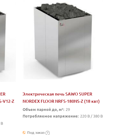
PER
Электрическая печь SAWO SUPER
-V12-Z
NORDEX FLOOR NRFS-180NS-Z (18 квт)
Объем парной до, м³:
29
Потребляемое напряжение:
220 В / 380 В
 В
Под заказ
?