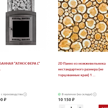
БАННАЯ "АТМОСФЕРА L"
2D Панно из можжевельника
А
нестандартного размера (не
торцованные края) 1 ...
 с производства
В наличии (на складе)
?
?
0 ₽
10 150 ₽
В КО