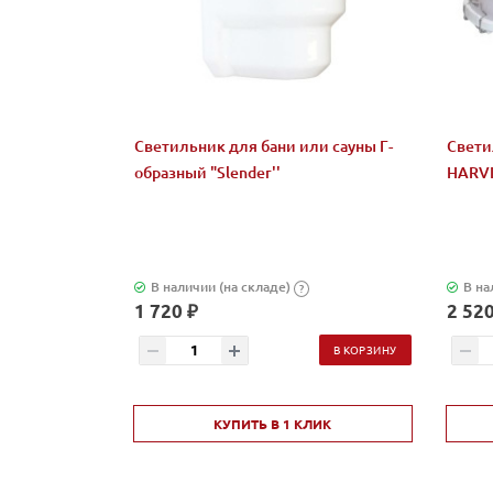
Светильник для бани или сауны Г-
Свети
образный "Slender''
HARV
В наличии (на складе)
В на
?
1 720 ₽
2 520
В КОРЗИНУ
КУПИТЬ В 1 КЛИК