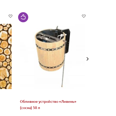
Обливное устройство «Ливень»
Микс "Жадеи
(сосна) 50 л
бани и сауны