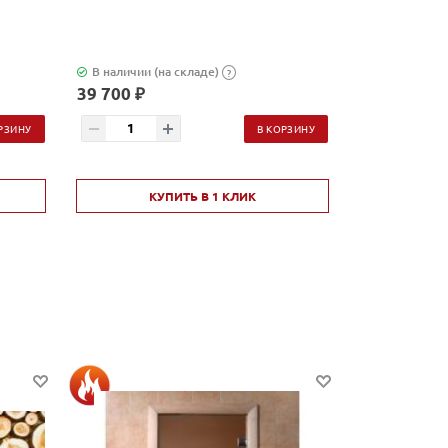
В наличии (на складе)
В наличии (н
?
39 700 ₽
2 580 ₽
РЗИНУ
В КОРЗИНУ
КУПИТЬ В 1 КЛИК
КУ