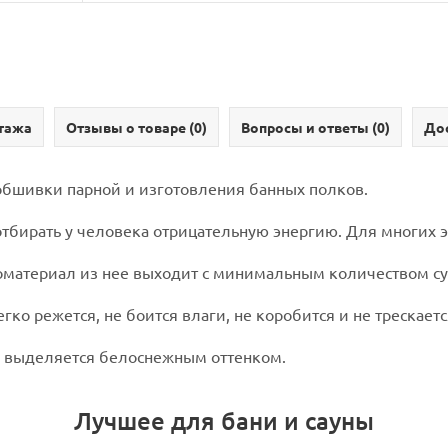
тажа
Отзывы о товаре (
0
)
Вопросы и ответы (
0
)
Дос
обшивки парной и изготовления банных полков.
 отбирать у человека отрицательную энергию. Для многих
оматериал из нее выходит с минимальным количеством су
ко режется, не боится влаги, не коробится и не трескаетс
ны выделяется белоснежным оттенком.
Лучшее для бани и сауны