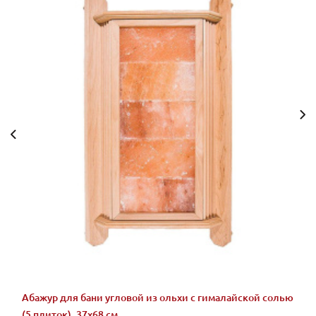
Абажур для бани угловой из ольхи с гималайской солью
(5 плиток), 37х68 см