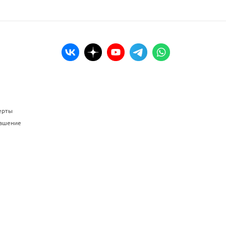
ерты
лашение