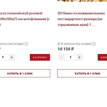
а из гималайской розовой
2D Панно из можжевельника
200x100x25 мм шлифованная (с
нестандартного размера (не
)
торцованные края) 1 ...
личии (на складе)
В наличии (на складе)
?
?
₽
10 150 ₽
В КОРЗИНУ
В КО
КУПИТЬ В 1 КЛИК
КУПИТЬ В 1 КЛИК