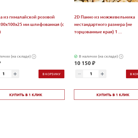
а из гималайской розовой
2D Панно из можжевельника
200x100x25 мм шлифованная (с
нестандартного размера (не
)
торцованные края) 1 ...
личии (на складе)
В наличии (на складе)
?
?
₽
10 150 ₽
В КОРЗИНУ
В КО
КУПИТЬ В 1 КЛИК
КУПИТЬ В 1 КЛИК