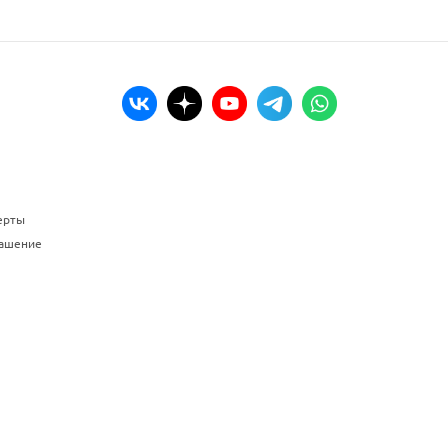
ерты
лашение