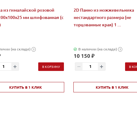
а из гималайской розовой
2D Панно из можжевельника
200x100x25 мм шлифованная (с
нестандартного размера (не
)
торцованные края) 1 ...
личии (на складе)
В наличии (на складе)
?
?
₽
10 150 ₽
В КОРЗИНУ
В КО
КУПИТЬ В 1 КЛИК
КУПИТЬ В 1 КЛИК