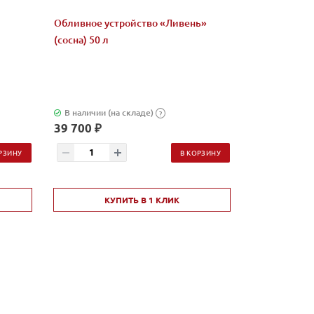
Обливное устройство «Ливень»
Микс "Жадеи
(сосна) 50 л
бани и сауны
В наличии (на складе)
В наличии (н
?
39 700 ₽
2 580 ₽
РЗИНУ
В КОРЗИНУ
КУПИТЬ В 1 КЛИК
КУ