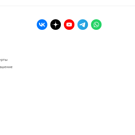
ерты
лашение