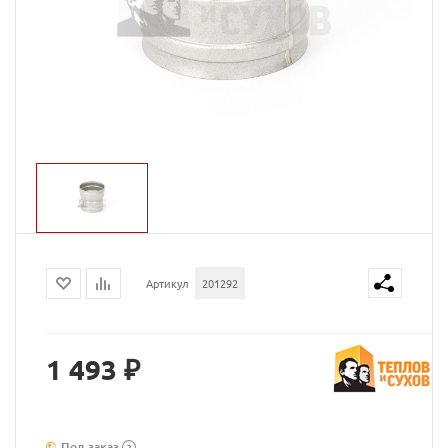
Артикул
201292
1 493 ₽
Под заказ
?