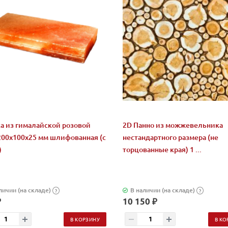
а из гималайской розовой
2D Панно из можжевельника
200x100x25 мм шлифованная (с
нестандартного размера (не
)
торцованные края) 1 ...
личии (на складе)
В наличии (на складе)
?
?
₽
10 150 ₽
В КОРЗИНУ
В КО