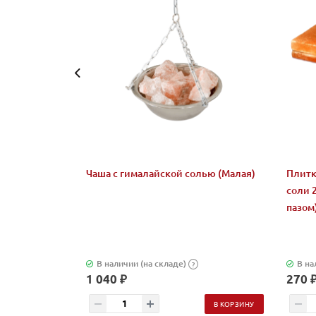
Чаша с гималайской солью (Малая)
Плитк
соли 
пазом
В наличии (на складе)
В на
?
1 040 ₽
270 
В КОРЗИНУ