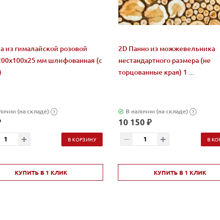
а из гималайской розовой
2D Панно из можжевельника
200x100x25 мм шлифованная (с
нестандартного размера (не
)
торцованные края) 1 ...
личии (на складе)
В наличии (на складе)
?
?
₽
10 150 ₽
В КОРЗИНУ
В КО
КУПИТЬ В 1 КЛИК
КУПИТЬ В 1 КЛИК