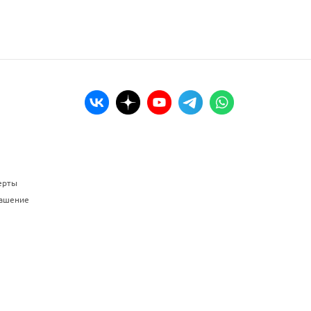
ерты
лашение