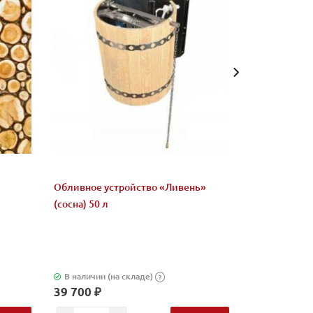
Обливное устройство «Ливень»
Микс "Жадеи
(сосна) 50 л
бани и сауны
В наличии (на складе)
В наличии (н
?
39 700 ₽
2 580 ₽