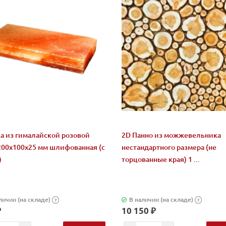
а из гималайской розовой
2D Панно из можжевельника
200x100x25 мм шлифованная (с
нестандартного размера (не
)
торцованные края) 1 ...
личии (на складе)
В наличии (на складе)
?
?
₽
10 150 ₽