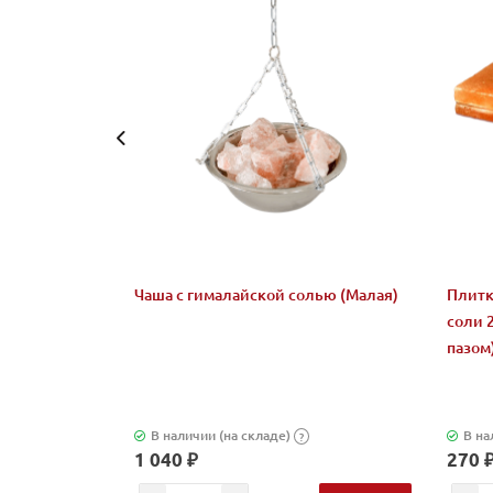
Чаша с гималайской солью (Малая)
Плитк
соли 
пазом
В наличии (на складе)
В на
?
1 040 ₽
270 