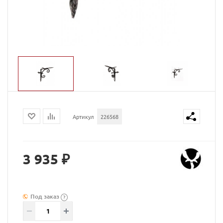
Артикул
226568
3 935 ₽
Под заказ
?