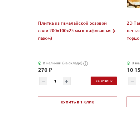
Плитка из гималайской розовой
2D Па
соли 200x100x25 мм шлифованная (с
неста
пазом)
торцов
В наличии (на складе)
В на
?
270 ₽
10 15
В КОРЗИНУ
КУПИТЬ В 1 КЛИК