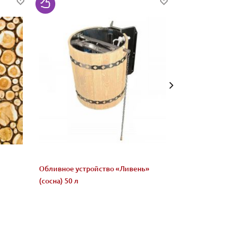
Обливное устройство «Ливень»
Микс "Жадеи
(сосна) 50 л
бани и сауны