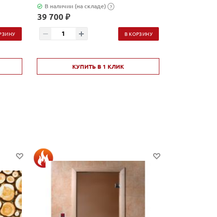
В наличии (на складе)
В наличии (н
?
39 700 ₽
2 580 ₽
РЗИНУ
В КОРЗИНУ
КУПИТЬ В 1 КЛИК
КУ