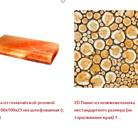
а из гималайской розовой
2D Панно из можжевельника
200x100x25 мм шлифованная (с
нестандартного размера (не
)
торцованные края) 1 ...