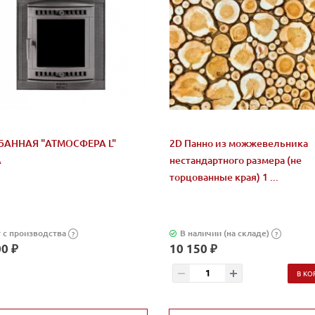
БАННАЯ "АТМОСФЕРА L"
2D Панно из можжевельника
А
нестандартного размера (не
торцованные края) 1 ...
 с производства
В наличии (на складе)
?
?
0 ₽
10 150 ₽
В КО