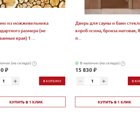
нно из можжевельника
Дверь для сауны и бани стекл
ндартного размера (не
короб осина, бронза матовая, 8
анные края) 1 ...
п...
личии (на складе)
В наличии (на складе)
?
?
0 ₽
15 830 ₽
В КОРЗИНУ
В КО
КУПИТЬ В 1 КЛИК
КУПИТЬ В 1 КЛИК