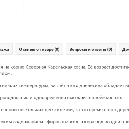
тажа
Отзывы о товаре (
0
)
Вопросы и ответы (
0
)
Дос
ая на корню Северная Карельская сосна. Её возраст достиг
ядом.
 низких температурах, за счёт этого древесина обладает 
опроводностью и одновременно высокой теплоёмкостью.
ечении нескольких десятилетий, за это время ствол дерев
соким содержанием эфирных масел, а кора под воздействи