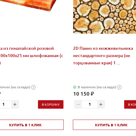
а из гималайской розовой
2D Панно из можжевельника
200x100x25 мм шлифованная (с
нестандартного размера (не
)
торцованные края) 1 ...
личии (на складе)
В наличии (на складе)
?
?
₽
10 150 ₽
В КОРЗИНУ
В КО
КУПИТЬ В 1 КЛИК
КУПИТЬ В 1 КЛИК