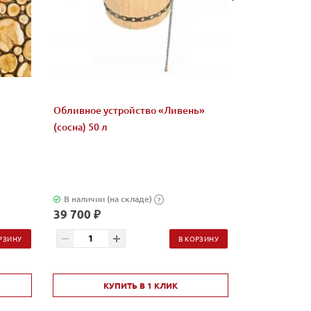
Обливное устройство «Ливень»
Микс "Жадеи
(сосна) 50 л
бани и сауны
В наличии (на складе)
В наличии (н
?
39 700 ₽
2 580 ₽
РЗИНУ
В КОРЗИНУ
КУПИТЬ В 1 КЛИК
КУ