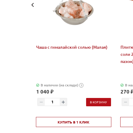
Чаша с гималайской солью (Малая)
Плитк
соли 
пазом
В наличии (на складе)
В на
?
1 040 ₽
270 
В КОРЗИНУ
КУПИТЬ В 1 КЛИК