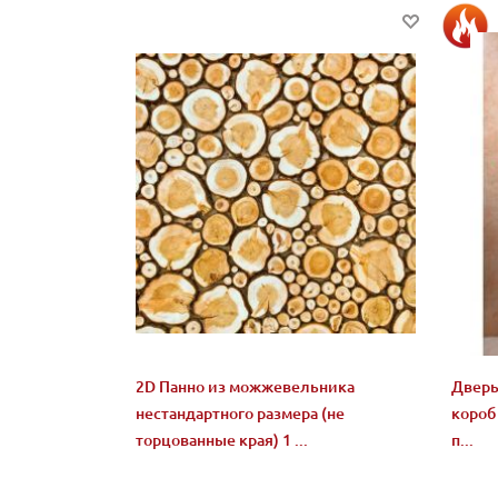
2D Панно из можжевельника
Дверь
нестандартного размера (не
короб 
торцованные края) 1 ...
п...