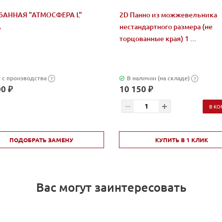
БАННАЯ "АТМОСФЕРА L"
2D Панно из можжевельника
А
нестандартного размера (не
торцованные края) 1 ...
 с производства
В наличии (на складе)
?
?
0 ₽
10 150 ₽
В КО
ПОДОБРАТЬ ЗАМЕНУ
КУПИТЬ В 1 КЛИК
Вас могут заинтересовать