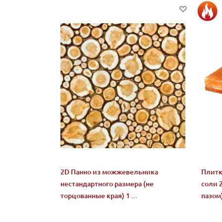
2D Панно из можжевельника
Плитк
нестандартного размера (не
соли 
торцованные края) 1 ...
пазом