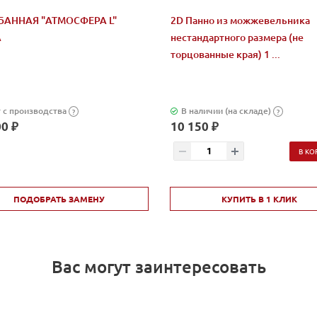
БАННАЯ "АТМОСФЕРА L"
2D Панно из можжевельника
А
нестандартного размера (не
торцованные края) 1 ...
 с производства
В наличии (на складе)
?
?
0 ₽
10 150 ₽
В КО
ПОДОБРАТЬ ЗАМЕНУ
КУПИТЬ В 1 КЛИК
Вас могут заинтересовать