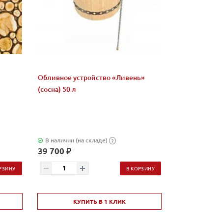
Обливное устройство «Ливень»
Микс "Жадеи
(сосна) 50 л
бани и сауны
В наличии (на складе)
В наличии (н
?
39 700 ₽
2 580 ₽
РЗИНУ
В КОРЗИНУ
КУПИТЬ В 1 КЛИК
КУ