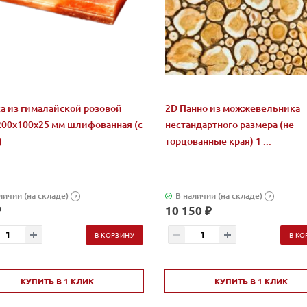
а из гималайской розовой
2D Панно из можжевельника
200x100x25 мм шлифованная (с
нестандартного размера (не
)
торцованные края) 1 ...
личии (на складе)
В наличии (на складе)
?
?
₽
10 150 ₽
В КОРЗИНУ
В КО
КУПИТЬ В 1 КЛИК
КУПИТЬ В 1 КЛИК