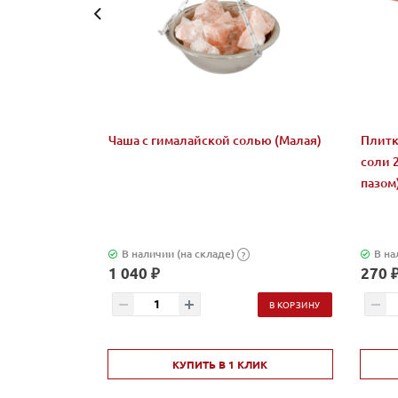
Чаша с гималайской солью (Малая)
Плитк
соли 
пазом
В наличии (на складе)
В на
?
1 040 ₽
270 
В КОРЗИНУ
КУПИТЬ В 1 КЛИК