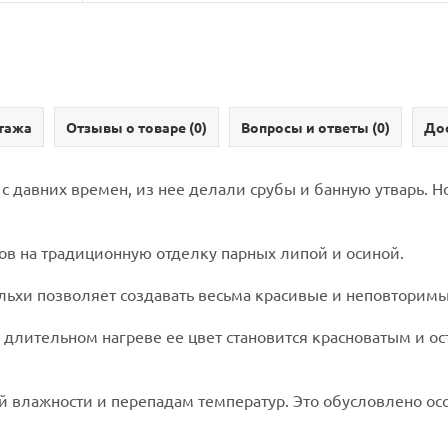
тажа
Отзывы о товаре (
0
)
Вопросы и ответы (
0
)
Дос
с давних времен, из нее делали срубы и банную утварь. Н
ов на традиционную отделку парных липой и осиной.
 ольхи позволяет создавать весьма красивые и неповторим
 длительном нагреве ее цвет становится красноватым и ост
 влажности и перепадам температур. Это обусловлено ос