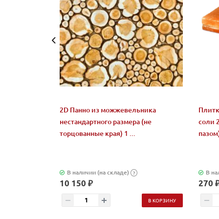
2D Панно из можжевельника
Плитк
нестандартного размера (не
соли 
торцованные края) 1 ...
пазом
В наличии (на складе)
В на
?
10 150 ₽
270 
В КОРЗИНУ