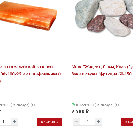
а из гималайской розовой
Микс "Жадеит, Яшма, Кварц" 
200x100x25 мм шлифованная (с
бани и сауны (фракция 60-150 
)
личии (на складе)
В наличии (на складе)
?
?
₽
2 580 ₽
В КОРЗИНУ
В КО