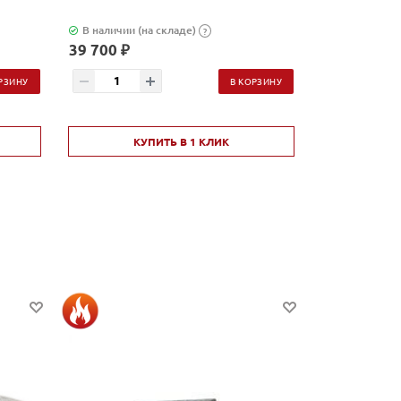
В наличии (на складе)
В наличии (н
?
39 700 ₽
2 580 ₽
РЗИНУ
В КОРЗИНУ
КУПИТЬ В 1 КЛИК
КУ