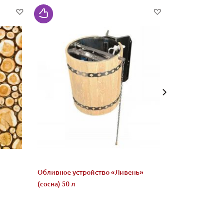
Обливное устройство «Ливень»
Микс "Жадеи
(сосна) 50 л
бани и сауны