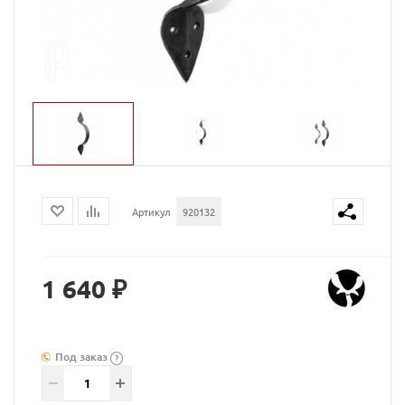
Артикул
920132
1 640 ₽
Под заказ
?