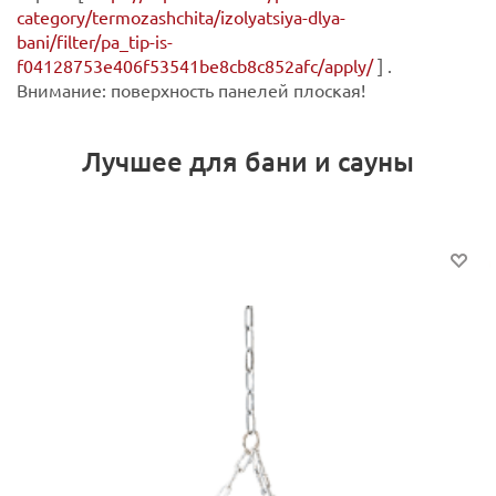
category/termozashchita/izolyatsiya-dlya-
bani/filter/pa_tip-is-
f04128753e406f53541be8cb8c852afc/apply/
] .
Внимание: поверхность панелей плоская!
Лучшее для бани и сауны