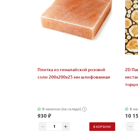
Плитка из гималайской розовой
2D Па
соли 200x200x25 мм шлифованная
неста
торцов
В наличии (на складе)
В на
?
930 ₽
10 15
В КОРЗИНУ