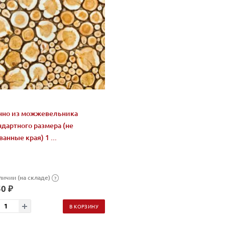
нно из можжевельника
ндартного размера (не
анные края) 1 ...
личии (на складе)
?
0 ₽
В КОРЗИНУ