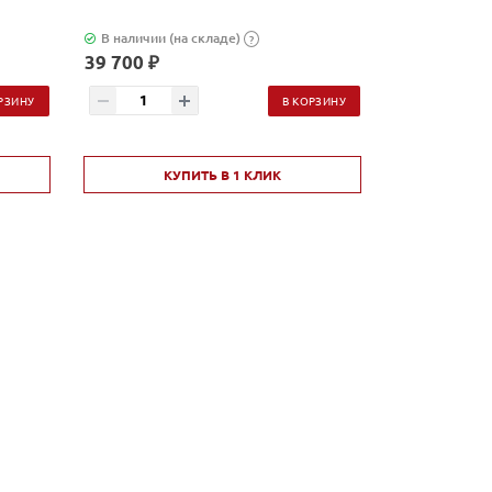
В наличии (на складе)
В наличии (н
?
39 700 ₽
2 580 ₽
РЗИНУ
В КОРЗИНУ
КУПИТЬ В 1 КЛИК
КУ