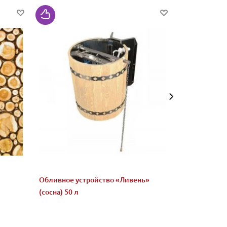
Обливное устройство «Ливень»
Микс "Жадеи
(сосна) 50 л
бани и сауны