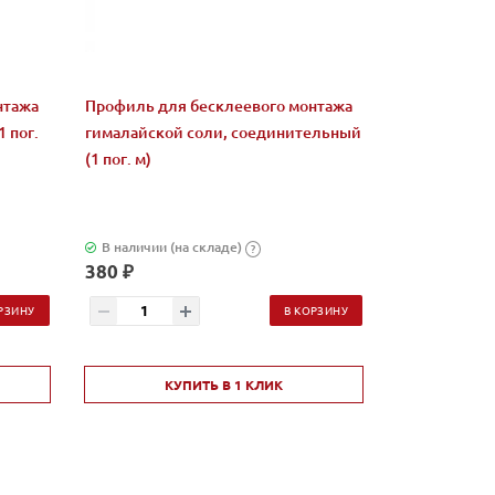
нтажа
Профиль для бесклеевого монтажа
Подголовник
 пог.
гималайской соли, соединительный
ольхи для ба
(1 пог. м)
В наличии (на складе)
В наличии (н
?
380 ₽
895 ₽
РЗИНУ
В КОРЗИНУ
КУПИТЬ В 1 КЛИК
КУ