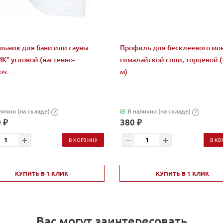
льник для бани или сауны
Профиль для бесклеевого мо
К" угловой (настенно-
гималайской соли, торцевой (1
ч...
м)
личии (на складе)
В наличии (на складе)
?
?
 ₽
380 ₽
В КОРЗИНУ
В КО
КУПИТЬ В 1 КЛИК
КУПИТЬ В 1 КЛИК
Вас могут заинтересовать