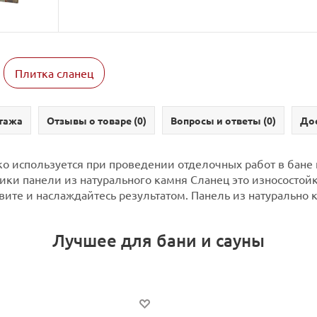
Плитка сланец
тажа
Отзывы о товаре (
0
)
Вопросы и ответы (
0
)
Дос
о используется при проведении отделочных работ в бане и
ки панели из натурального камня Сланец это износостойко
ите и наслаждайтесь результатом. Панель из натурально к
Лучшее для бани и сауны