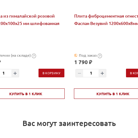
а из гималайской розовой
Плита фиброцементная огнес
200x100x25 мм шлифованная
Фаспан Везувий 1200х600х8м
личии (на складе)
Под заказ
?
?
₽
1 790 ₽
В КОРЗИНУ
В КО
КУПИТЬ В 1 КЛИК
КУПИТЬ В 1 КЛИК
Вас могут заинтересовать