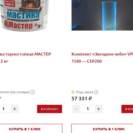
ка термостойкая МАСТЕР
Комплект «Звездное небо» VP
2 кг
1540 — CEP200
личии (на складе)
Под заказ
?
?
₽
57 331 ₽
В КОРЗИНУ
В КО
КУПИТЬ В 1 КЛИК
КУПИТЬ В 1 КЛИК