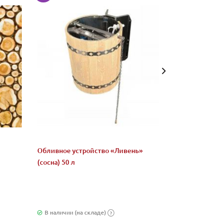
Обливное устройство «Ливень»
Микс "Жадеи
(сосна) 50 л
бани и сауны
В наличии (на складе)
В наличии (н
?