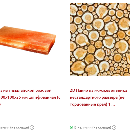
а из гималайской розовой
2D Панно из можжевельника
200x100x25 мм шлифованная (с
нестандартного размера (не
)
торцованные края) 1 ...
личии (на складе)
В наличии (на складе)
?
?