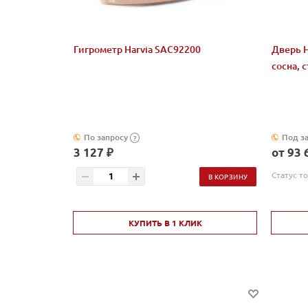
Гигрометр Harvia SAC92200
Дверь H
сосна, 
По запросу
Под з
?
3 127 ₽
от 93 
Статус т
В КОРЗИНУ
КУПИТЬ В 1 КЛИК