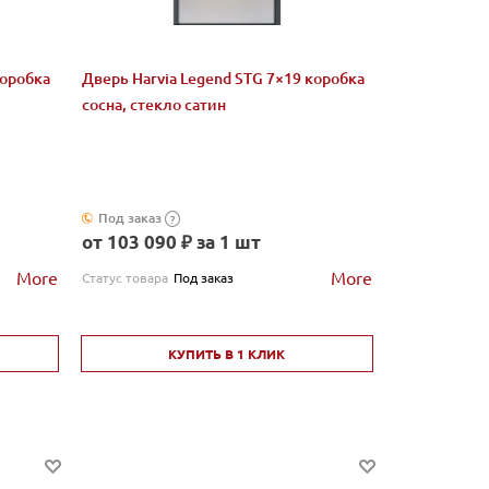
коробка
Дверь Harvia Legend STG 7×19 коробка
сосна, стекло сатин
Под заказ
?
от 103 090 ₽ за 1 шт
More
More
Статус товара
Под заказ
КУПИТЬ В 1 КЛИК