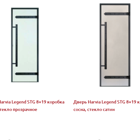
arvia Legend STG 8×19 коробка
Дверь Harvia Legend STG 8×19 
стекло прозрачное
сосна, стекло сатин