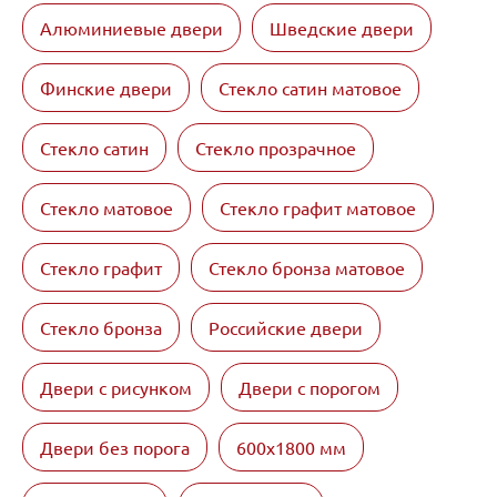
Алюминиевые двери
Шведские двери
Финские двери
Стекло сатин матовое
Стекло сатин
Стекло прозрачное
Стекло матовое
Стекло графит матовое
Стекло графит
Стекло бронза матовое
Стекло бронза
Российские двери
Двери с рисунком
Двери с порогом
Двери без порога
600х1800 мм