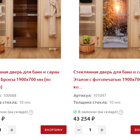
ная дверь для бани и сауны
Стеклянная дверь для бани и 
 Бронза 1900х700 мм (по
Эталон с фотопечатью 1900х70
е)
ко...
:
100688
Артикул:
101047
 стекла:
10 мм
Толщина стекла:
10 мм
чии (на складе)
В наличии (на складе)
?
?
 ₽
43 254 ₽
В КОРЗИНУ
В 