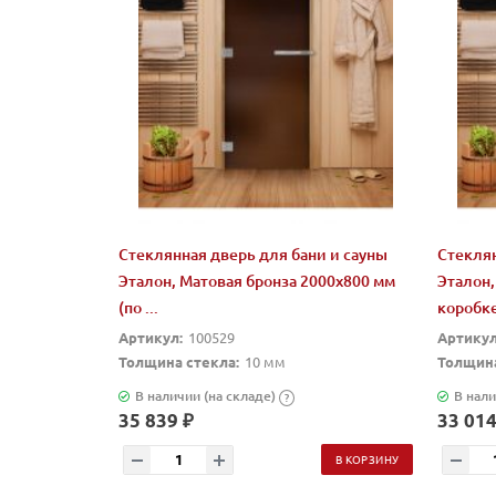
Стеклянная дверь для бани и сауны
Стеклян
Эталон, Матовая бронза 2000х800 мм
Эталон,
(по ...
коробк
Артикул:
100529
Артикул
Толщина стекла:
10 мм
Толщина
В наличии (на складе)
В нали
?
35 839 ₽
33 014
В КОРЗИНУ