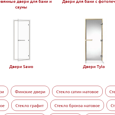
вянные двери для бани и
Двери для бани с фотопе
сауны
Двери Sawo
Двери Tylo
ри
Финские двери
Стекло сатин матовое
Ст
вое
Стекло графит
Стекло бронза матовое
Ст