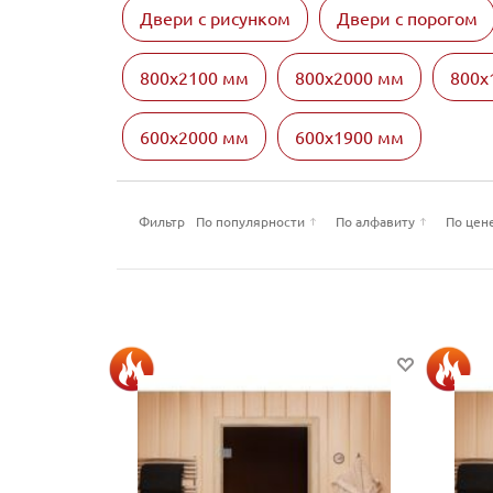
Двери с рисунком
Двери с порогом
800х2100 мм
800х2000 мм
800х
600х2000 мм
600х1900 мм
Фильтр
По популярности
По алфавиту
По цен