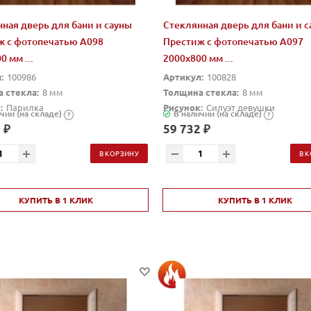
ная дверь для бани и сауны
Стеклянная дверь для бани и 
ж с фотопечатью А098
Престиж с фотопечатью А097
0 мм ...
2000x800 мм ...
:
100986
Артикул:
100828
 стекла:
8 мм
Толщина стекла:
8 мм
:
Парилка
Рисунок:
Силуэт девушки
чии (на складе)
В наличии (на складе)
?
?
 ₽
59 732 ₽
В КОРЗИНУ
В 
КУПИТЬ В 1 КЛИК
КУПИТЬ В 1 КЛИК