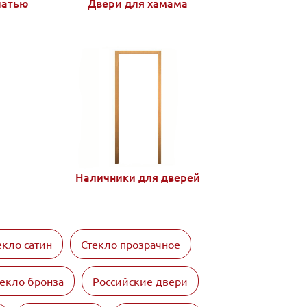
чатью
Двери для хамама
Наличники для дверей
екло сатин
Стекло прозрачное
екло бронза
Российские двери