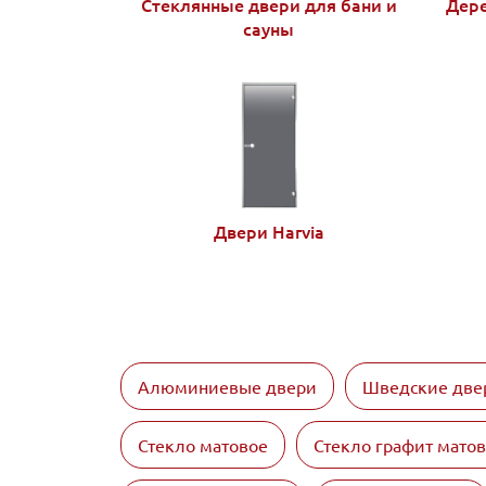
Стеклянные двери для бани и
Дере
сауны
Двери Harvia
Алюминиевые двери
Шведские две
Стекло матовое
Стекло графит мато