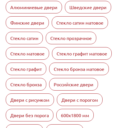
Алюминиевые двери
Шведские двери
Финские двери
Стекло сатин матовое
Стекло сатин
Стекло прозрачное
Стекло матовое
Стекло графит матовое
Стекло графит
Стекло бронза матовое
Стекло бронза
Российские двери
Двери с рисунком
Двери с порогом
Двери без порога
600х1800 мм