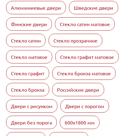
Алюминиевые двери
Шведские двери
Финские двери
Стекло сатин матовое
Стекло сатин
Стекло прозрачное
Стекло матовое
Стекло графит матовое
Стекло графит
Стекло бронза матовое
Стекло бронза
Российские двери
Двери с рисунком
Двери с порогом
Двери без порога
600х1800 мм