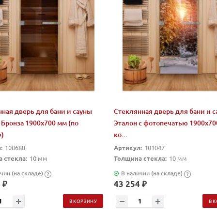
ная дверь для бани и сауны
Стеклянная дверь для бани и 
 Бронза 1900х700 мм (по
Эталон с фотопечатью 1900х70
е)
ко...
:
100688
Артикул:
101047
 стекла:
10 мм
Толщина стекла:
10 мм
чии (на складе)
В наличии (на складе)
?
?
 ₽
43 254 ₽
В КОРЗИНУ
В 