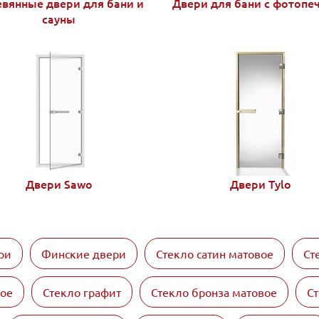
вянные двери для бани и
Двери для бани с фотопе
сауны
Двери Sawo
Двери Tylo
ри
Финские двери
Стекло сатин матовое
Ст
вое
Стекло графит
Стекло бронза матовое
Ст