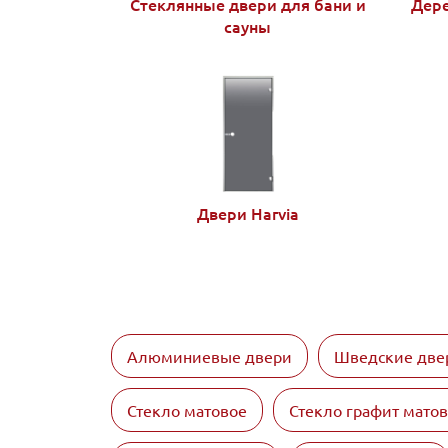
Стеклянные двери для бани и
Дере
сауны
Двери Harvia
Алюминиевые двери
Шведские две
Стекло матовое
Стекло графит мато