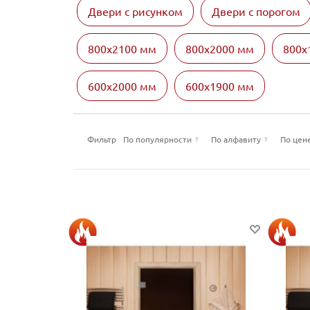
Двери с рисунком
Двери с порогом
800х2100 мм
800х2000 мм
800х
600х2000 мм
600х1900 мм
Фильтр
По популярности
По алфавиту
По цен