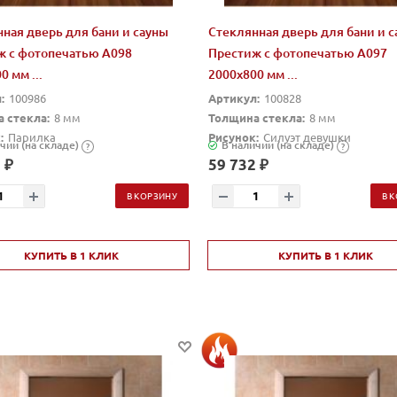
ная дверь для бани и сауны
Стеклянная дверь для бани и 
ж с фотопечатью А098
Престиж с фотопечатью А097
0 мм ...
2000x800 мм ...
:
100986
Артикул:
100828
 стекла:
8 мм
Толщина стекла:
8 мм
:
Парилка
Рисунок:
Силуэт девушки
чии (на складе)
В наличии (на складе)
?
?
 ₽
59 732 ₽
В КОРЗИНУ
В 
КУПИТЬ В 1 КЛИК
КУПИТЬ В 1 КЛИК