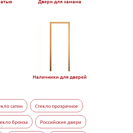
чатью
Двери для хамама
Наличники для дверей
екло сатин
Стекло прозрачное
екло бронза
Российские двери