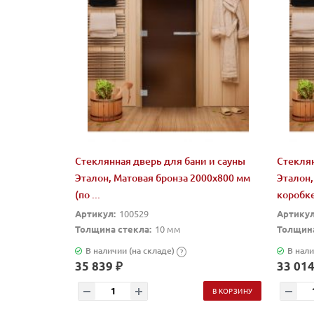
Стеклянная дверь для бани и сауны
Стеклян
Эталон, Матовая бронза 2000х800 мм
Эталон,
(по ...
коробк
Артикул:
100529
Артикул
Толщина стекла:
10 мм
Толщина
В наличии (на складе)
В нали
?
35 839 ₽
33 014
В КОРЗИНУ