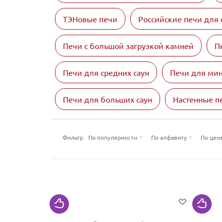
ТЭНовые печи
Российские печи для 
Печи с большой загрузкой камней
П
Печи для средних саун
Печи для мин
Печи для больших саун
Настенные п
Фильтр
По популярности
По алфавиту
По цен