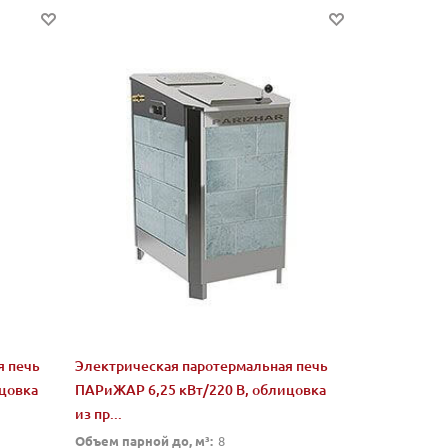
я печь
Электрическая паротермальная печь
цовка
ПАРиЖАР 6,25 кВт/220 В, облицовка
из пр...
Объем парной до, м³:
8