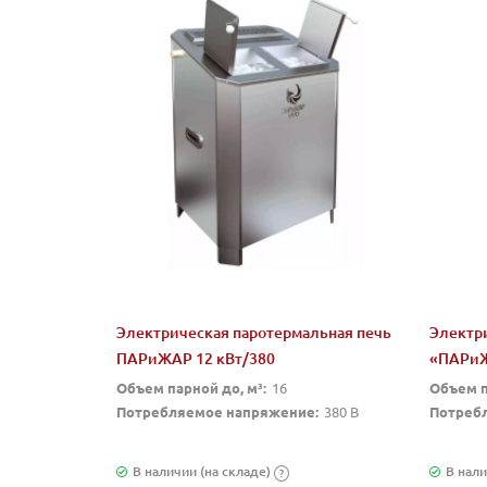
Электрическая паротермальная печь
Электр
ПАРиЖАР 12 кВт/380
«ПАРиЖ
Объем парной до, м³:
16
Объем п
Потребляемое напряжение:
380 В
Потреб
В наличии (на складе)
В нали
?