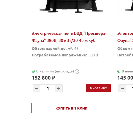
Электрическая печь ВВД "Премьера-
Электр
Фауна" 380В, 30 кВт/30-45 м куб.
Фауна" 
Объем парной до, м³:
45
Объем п
Потребляемое напряжение:
380 В
Потреб
В наличии (на складе)
В нали
?
152 800 ₽
145 00
В КОРЗИНУ
КУПИТЬ В 1 КЛИК