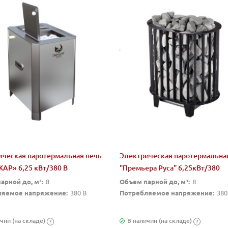
ическая паротермальная печь
Электрическая паротермальна
АР» 6,25 кВт/380 В
"Премьера Руса" 6,25кВт/380
арной до, м³:
8
Объем парной до, м³:
8
ляемое напряжение:
380 В
Потребляемое напряжение:
380
чии (на складе)
В наличии (на складе)
?
?