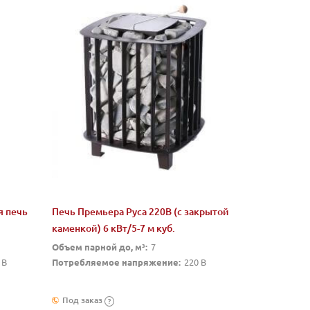
я печь
Печь Премьера Руса 220В (с закрытой
каменкой) 6 кВт/5-7 м куб.
Объем парной до, м³:
7
 В
Потребляемое напряжение:
220 В
Под заказ
?