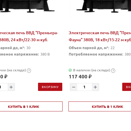
ическая печь ВВД "Премьера-
Электрическая печь ВВД "Прем
380В, 24 кВт/22-30 м куб.
Фауна" 380В, 18 кВт/15-22 м куб
арной до, м³:
30
Объем парной до, м³:
22
ляемое напряжение:
380 В
Потребляемое напряжение:
380
чии (на складе)
В наличии (на складе)
?
?
0 ₽
117 400 ₽
В КОРЗИНУ
В 
КУПИТЬ В 1 КЛИК
КУПИТЬ В 1 КЛИК