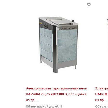
Электрическая паротермальная печь
Электр
ПАРиЖАР 6,25 кВт/380 В, облицовка
ПАРиЖА
из пр...
из пр...
Объем парной до, м³:
8
Объем п