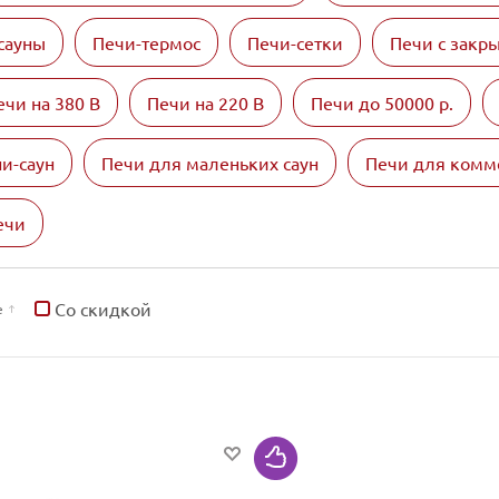
сауны
Печи-термос
Печи-сетки
Печи с закр
ечи на 380 В
Печи на 220 В
Печи до 50000 р.
и-саун
Печи для маленьких саун
Печи для комм
ечи
Со скидкой
е