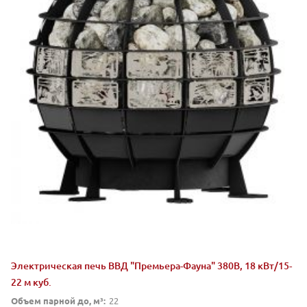
Электрическая печь ВВД "Премьера-Фауна" 380В, 18 кВт/15-
22 м куб.
Объем парной до, м³:
22