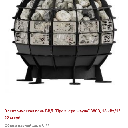
Электрическая печь ВВД "Премьера-Фауна" 380В, 18 кВт/15-
22 м куб.
Объем парной до, м³:
22