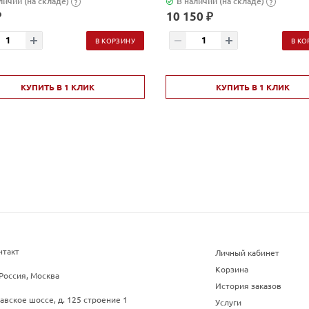
личии (на складе)
В наличии (на складе)
?
?
₽
10 150 ₽
В КОРЗИНУ
В КО
КУПИТЬ В 1 КЛИК
КУПИТЬ В 1 КЛИК
нтакт
Личный кабинет
Корзина
Россия, Москва
История заказов
авское шоссе, д. 125 строение 1
Услуги