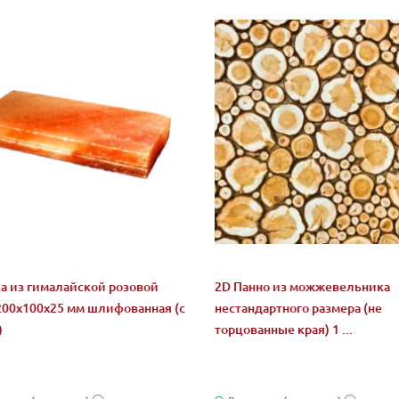
а из гималайской розовой
2D Панно из можжевельника
200x100x25 мм шлифованная (с
нестандартного размера (не
)
торцованные края) 1 ...