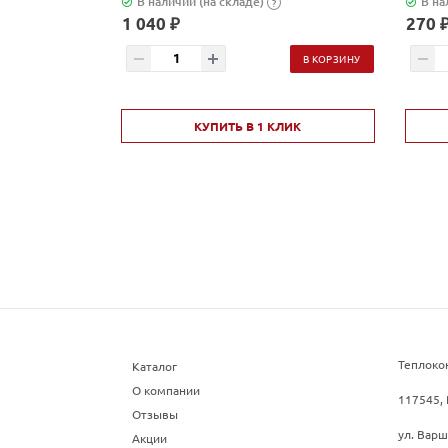
В наличии (на складе)
В на
?
1 040 ₽
270 
В КОРЗИНУ
КУПИТЬ В 1 КЛИК
Теплоко
Каталог
О компании
117545, 
Отзывы
ул. Варш
Акции