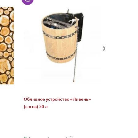
Обливное устройство «Ливень»
Микс "Жадеи
(сосна) 50 л
бани и сауны