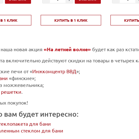
В 1 КЛИК
КУПИТЬ В 1 КЛИК
КУПИТЬ
 наша новая акция
«На летней волне»
будет как раз кстат
уста включительно действуют скидки на товары в четырех к
кие печи от «
Инжкомцентр ВВД
»;
ани
«финские»;
из можжевельника;
 решетки
.
ых покупок!
 вам будет интересно:
теклопакета для бани
каленным стеклом для бани