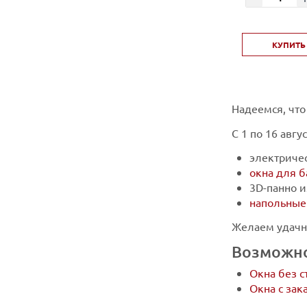
КУПИТЬ 
Надеемся, что
С 1 по 16 авг
электричес
окна для б
3D-панно 
напольные
Желаем удачн
Возможно
Окна без с
Окна с за