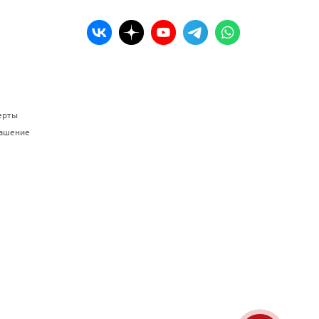
ерты
лашение