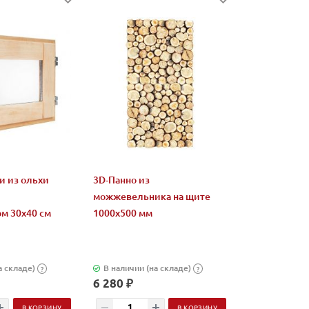
и из ольхи
3D-Панно из
можжевельника на щите
м 30х40 см
1000х500 мм
а складе)
В наличии (на складе)
?
?
6 280 ₽
В КОРЗИНУ
В КОРЗИНУ