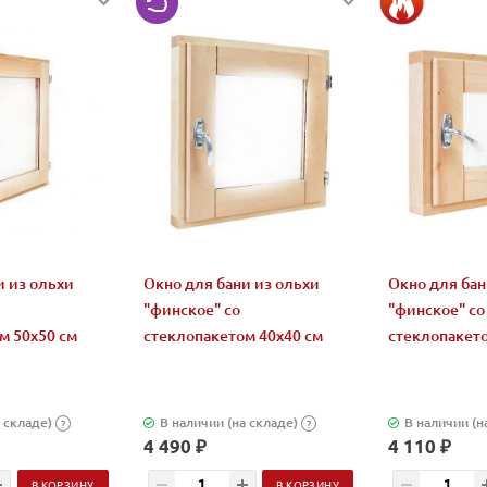
и из ольхи
Окно для бани из ольхи
Окно для бан
"финское" со
"финское" со
м 50х50 см
стеклопакетом 40х40 см
стеклопакето
 складе)
В наличии (на складе)
В наличии (н
?
?
4 490 ₽
4 110 ₽
В КОРЗИНУ
В КОРЗИНУ