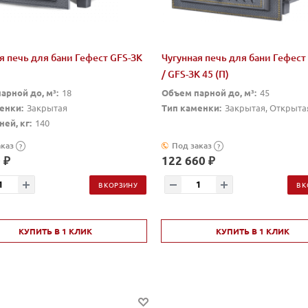
я печь для бани Гефест GFS-ЗК
Чугунная печь для бани Гефест
/ GFS-ЗК 45 (П)
арной до, м³:
18
Объем парной до, м³:
45
енки:
Закрытая
Тип каменки:
Закрытая, Открытая
ей, кг:
140
аказ
Под заказ
?
?
 ₽
122 660 ₽
В КОРЗИНУ
В 
КУПИТЬ В 1 КЛИК
КУПИТЬ В 1 КЛИК