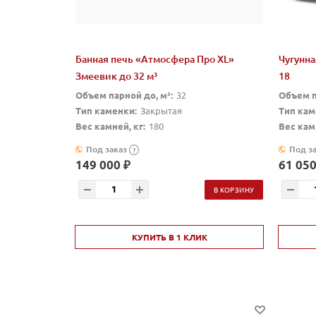
Банная печь «Атмосфера Про XL»
Чугунна
Змеевик до 32 м³
18
Объем парной до, м³:
32
Объем п
Тип каменки:
Закрытая
Тип кам
Вес камней, кг:
180
Вес камн
Под заказ
Под з
?
149 000 ₽
61 050
В КОРЗИНУ
КУПИТЬ В 1 КЛИК