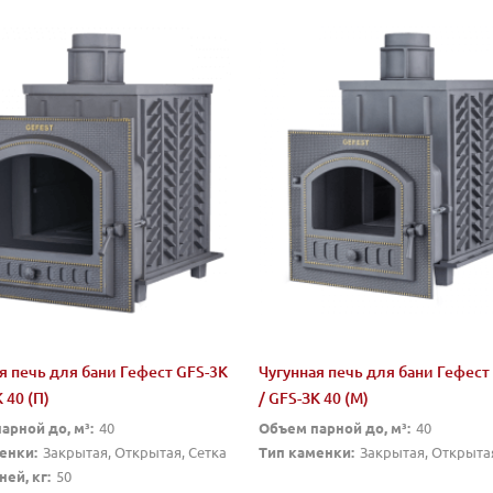
я печь для бани Гефест GFS-3K
Чугунная печь для бани Гефест
 40 (П)
/ GFS-ЗК 40 (М)
арной до, м³:
40
Объем парной до, м³:
40
енки:
Закрытая, Открытая, Сетка
Тип каменки:
Закрытая, Открытая
ей, кг:
50