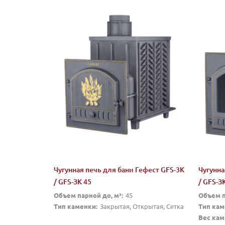
Чугунная печь для бани Гефест GFS-3K
Чугунна
/ GFS-ЗК 45
/ GFS-ЗК
Объем парной до, м³:
45
Объем п
Тип каменки:
Закрытая, Открытая, Сетка
Тип кам
Вес камн