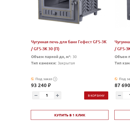
Чугунная печь для бани Гефест GFS-3K
Чугунна
/ GFS-ЗК 30 (П)
/ GFS-ЗК
Объем парной до, м³:
30
Объем п
Тип каменки:
Закрытая
Тип кам
Под заказ
Под з
?
93 240 ₽
87 690
В КОРЗИНУ
КУПИТЬ В 1 КЛИК