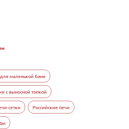
им
 для маленькой бани
чи с выносной топкой
ечи-сетки
Российские печи
оды