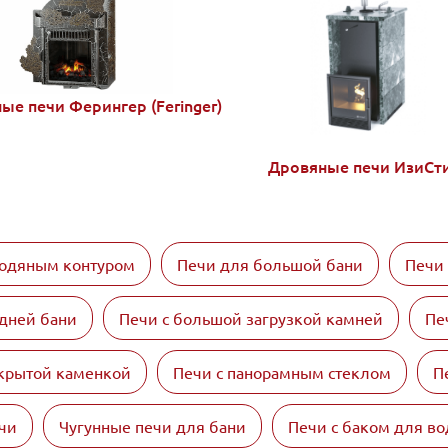
ые печи Ферингер (Feringer)
Дровяные печи ИзиСт
водяным контуром
Печи для большой бани
Печи
дней бани
Печи с большой загрузкой камней
Пе
ткрытой каменкой
Печи с панорамным стеклом
П
чи
Чугунные печи для бани
Печи с баком для в