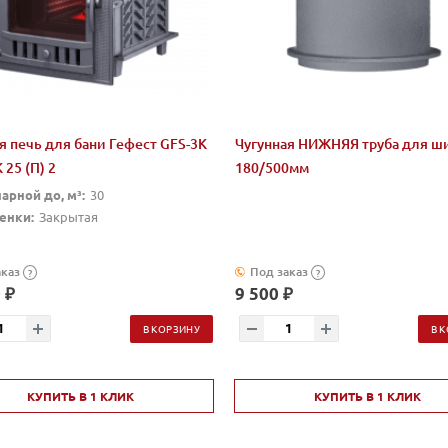
я печь для бани Гефест GFS-3K
Чугунная НИЖНЯЯ труба для ш
 25 (П) 2
180/500мм
арной до, м³:
30
енки:
Закрытая
аказ
Под заказ
?
?
 ₽
9 500 ₽
В КОРЗИНУ
В 
КУПИТЬ В 1 КЛИК
КУПИТЬ В 1 КЛИК