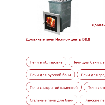
Дровян
Дровяные печи Инжкомцентр ВВД
Печи в облицовке
Печи для бани с 
Печи для русской бани
Печи для сре
Печи с закрытой каменкой
Печи с о
Стальные печи для бани
Финские пе