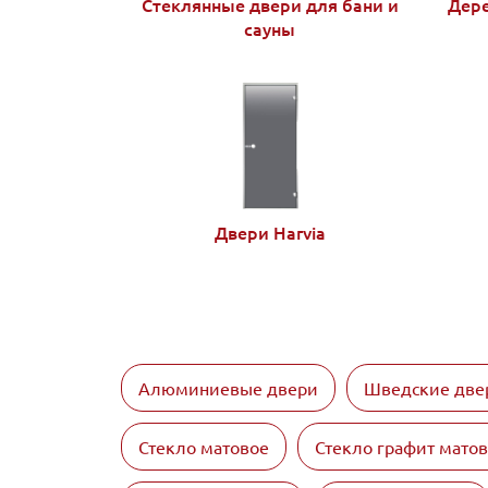
Стеклянные двери для бани и
Дере
сауны
Двери Harvia
Алюминиевые двери
Шведские две
Стекло матовое
Стекло графит мато