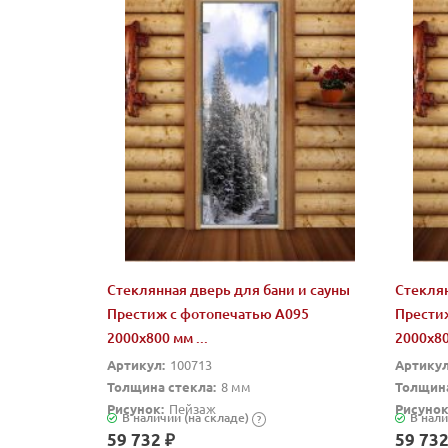
Стеклянная дверь для бани и сауны
Стеклян
Престиж с фотопечатью А095
Прести
2000x800 мм ...
2000x80
Артикул:
100713
Артикул
Толщина стекла:
8 мм
Толщина
Рисунок:
Пейзаж
Рисунок
В наличии (на складе)
В нали
?
59 732 ₽
59 732