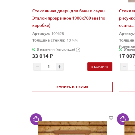
Стеклянная дверь для бани и сауны
Стеклян
Эталон прозрачное 1900х700 мм (по
рисунк
коробке)
осина...
Артикул:
100628
Артикул
Толщина стекла:
10 мм
Толщина
Рисунок
В наличии (на складе)
В нали
?
33 014 ₽
17 007
В КОРЗИНУ
КУПИТЬ В 1 КЛИК