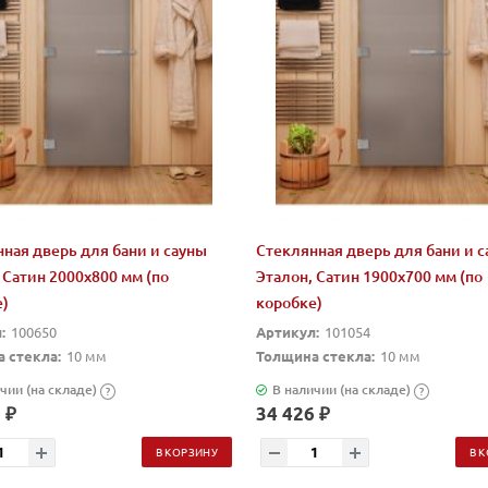
ная дверь для бани и сауны
Стеклянная дверь для бани и 
 Сатин 2000х800 мм (по
Эталон, Сатин 1900х700 мм (по
е)
коробке)
:
100650
Артикул:
101054
 стекла:
10 мм
Толщина стекла:
10 мм
чии (на складе)
В наличии (на складе)
?
?
 ₽
34 426 ₽
В КОРЗИНУ
В 