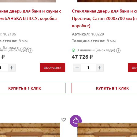
ная дверь для бани и сауны с
Стеклянная дверь для бани и 
ом БАНЬКА В ЛЕСУ, коробка
Престиж, Сатин 2000x700 мм (п
коробке)
:
102186
Артикул:
100229
 стекла:
8 мм
Толщина стекла:
8 мм
:
Банька в лесу
чии (на складе)
В наличии (на складе)
?
?
 ₽
47 726 ₽
В КОРЗИНУ
В 
КУПИТЬ В 1 КЛИК
КУПИТЬ В 1 КЛИК