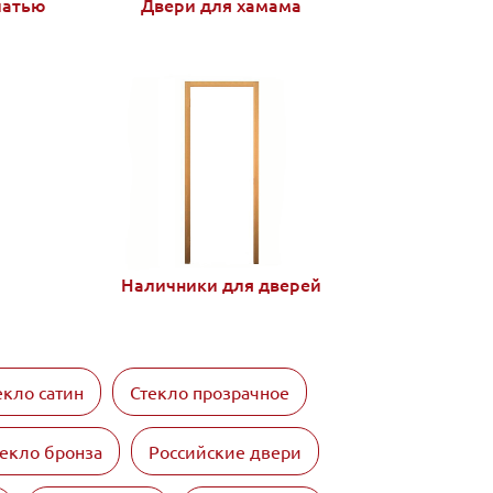
чатью
Двери для хамама
Наличники для дверей
екло сатин
Стекло прозрачное
екло бронза
Российские двери