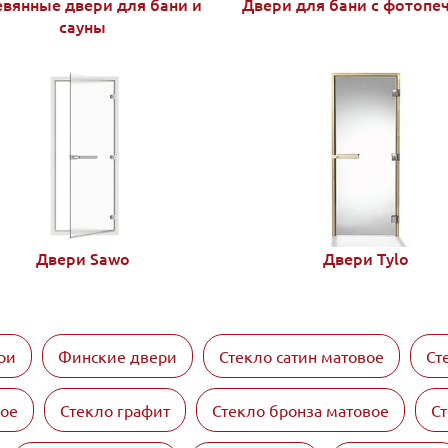
вянные двери для бани и
Двери для бани с фотопе
сауны
Двери Sawo
Двери Tylo
ри
Финские двери
Стекло сатин матовое
Ст
вое
Стекло графит
Стекло бронза матовое
Ст