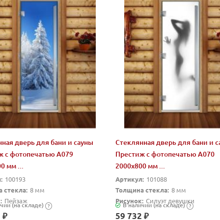
ная дверь для бани и сауны
Стеклянная дверь для бани и 
ж с фотопечатью А079
Престиж с фотопечатью А070
0 мм ...
2000x800 мм ...
:
100193
Артикул:
101088
 стекла:
8 мм
Толщина стекла:
8 мм
:
Пейзаж
Рисунок:
Силуэт девушки
чии (на складе)
В наличии (на складе)
?
?
 ₽
59 732 ₽