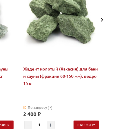
ауны
Жадеит колотый (Хакасия) для бани
"Нефрит" ку
кг
и сауны (фракция 60-150 мм), ведро
(фракция 60-
15 кг
По запросу
В наличии (н
?
2 400 ₽
7 830 ₽
РЗИНУ
В КОРЗИНУ