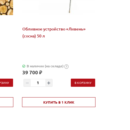
Обливное устройство «Ливень»
Микс "Жадеи
(сосна) 50 л
бани и сауны
В наличии (на складе)
В наличии (н
?
39 700 ₽
2 580 ₽
РЗИНУ
В КОРЗИНУ
КУПИТЬ В 1 КЛИК
КУ