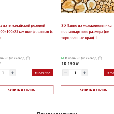
а из гималайской розовой
2D Панно из можжевельника
200x100x25 мм шлифованная (с
нестандартного размера (не
)
торцованные края) 1 ...
личии (на складе)
В наличии (на складе)
?
?
₽
10 150 ₽
В КОРЗИНУ
В КО
КУПИТЬ В 1 КЛИК
КУПИТЬ В 1 КЛИК
Рекомендуем