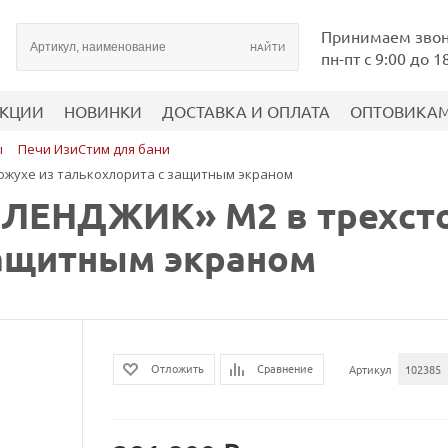
Принимаем зво
пн-пт с 9:00 до 1
КЦИИ
НОВИНКИ
ДОСТАВКА И ОПЛАТА
ОПТОВИКА
ы
Печи ИзиСтим для бани
ожухе из талькохлорита с защитным экраном
ЕЛЕНДЖИК» М2 в трехст
защитным экраном
Сравнение
Отложить
Артикул
102385