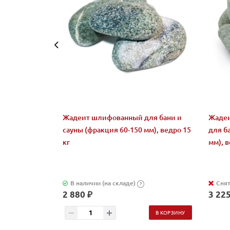
Жадеит шлифованный для бани и
Жадеи
сауны (фракция 60-150 мм), ведро 15
для б
кг
мм), в
В наличии (на складе)
Снят
?
2 880 ₽
3 225
В КОРЗИНУ