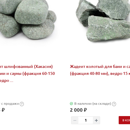
т шлифованный (Хакасия)
Жадеит колотый для бани и с
ани и сауны (фракция 60-150
(фракция 40-80 мм), ведро 15 
едро ...
 с продажи
В наличии (на складе)
?
?
 ₽
2 000 ₽
В КО