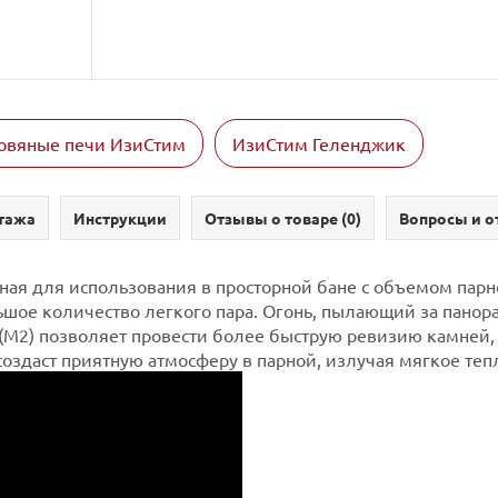
овяные печи ИзиСтим
ИзиСтим Геленджик
тажа
Инструкции
Отзывы о товаре (
0
)
Вопросы и о
ая для использования в просторной бане с объемом парно
ьшое количество легкого пара. Огонь, пылающий за панор
(М2) позволяет провести более быструю ревизию камней, 
создаст приятную атмосферу в парной, излучая мягкое теп