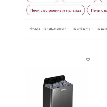
Печи с встроенным пультом
Печи с 
Фильтр
По популярности
По алфавиту
По цен