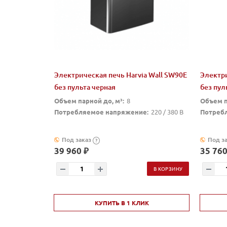
Электрическая печь Harvia Wall SW90E
Электри
без пульта черная
без пул
Объем парной до, м³:
8
Объем п
Потребляемое напряжение:
220 / 380 В
Потреб
Под заказ
Под з
?
39 960 ₽
35 760
В КОРЗИНУ
КУПИТЬ В 1 КЛИК