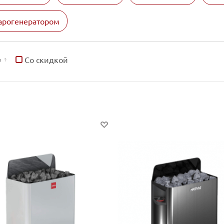
парогенератором
Со скидкой
е