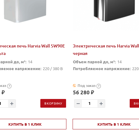
ческая печь Harvia Wall SW90E
Электрическая печь Harvia Wal
ьта
черная
арной до, м³:
14
Объем парной до, м³:
14
ляемое напряжение:
220 / 380 В
Потребляемое напряжение:
220
аказ
Под заказ
?
?
 ₽
56 280 ₽
В КОРЗИНУ
В 
КУПИТЬ В 1 КЛИК
КУПИТЬ В 1 КЛИК