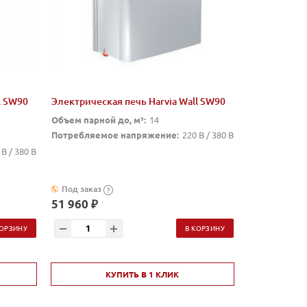
l SW90
Электрическая печь Harvia Wall SW90
Объем парной до, м³:
14
Потребляемое напряжение:
220 В / 380 В
 В / 380 В
Под заказ
?
51 960 ₽
КОРЗИНУ
В КОРЗИНУ
КУПИТЬ В 1 КЛИК