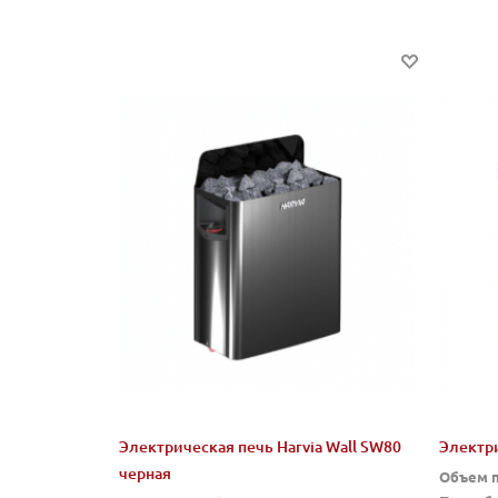
Электрическая печь Harvia Wall SW80
Электри
черная
Объем п