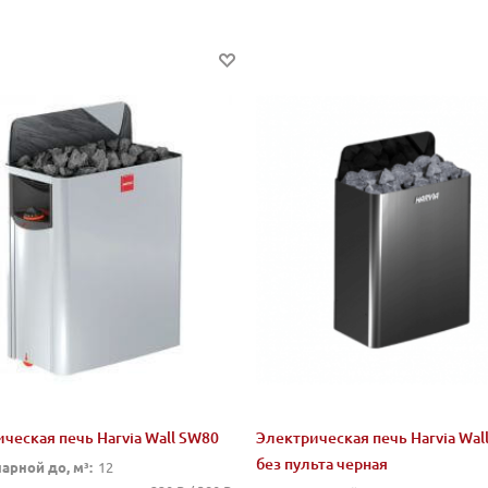
ческая печь Harvia Wall SW80
Электрическая печь Harvia Wal
без пульта черная
арной до, м³:
12